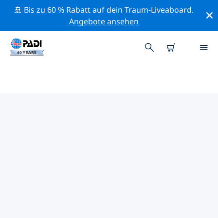
🚢 Bis zu 60 % Rabatt auf dein Traum-Liveaboard.
Angebote ansehen
DIE BESTEN
NATURSCHUTZAKTIVITÄTEN
EUROPA
Mithilfe der Filter und der interaktiven Karte kannst du
die Naturschutzaktivitäten im Umkreis von Europa
erkunden.