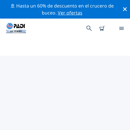
🚢 Hasta un 60% de descuento en el crucero de
buceo.
Ver ofertas
LAS MEJORES ACTIVIDADES DE
CONSERVACIÓN CERCA DE
EUROPA
Descubre las actividades de conservación cerca de
Europa con la ayuda de los filtros de arriba o con el
mapa interactivo.