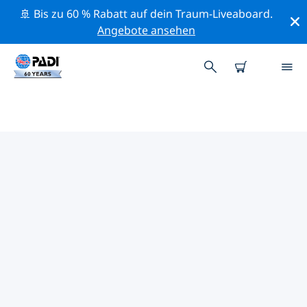
🚢 Bis zu 60 % Rabatt auf dein Traum-Liveaboard.
Angebote ansehen
DIE BESTEN
NATURSCHUTZAKTIVITÄTEN
EUROPA
Mithilfe der Filter und der interaktiven Karte kannst du
die Naturschutzaktivitäten im Umkreis von Europa
erkunden.