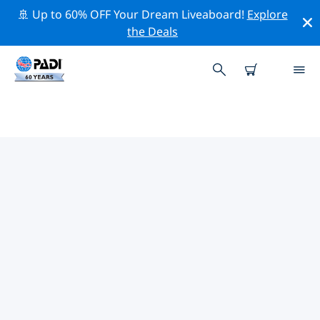
🚢 Up to 60% OFF Your Dream Liveaboard!
Explore
the Deals
TOP
NATUURBEHOUDSACTIVITEITEN
ROND EUROPA
Ontdek de natuurbehoudsactiviteiten rond Europa
met behulp van de bovenstaande filters of de
interactieve kaart.