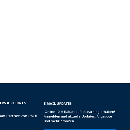
TERS & RESORTS
E-MAIL UPDATES
Online 10 % Rabatt aufs eLearning erhalten!
man Partner von PADI
Anmelden und aktuelle Updates, Angebote
und mehr erhalten.