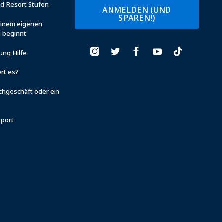
nd Resort Stufen
ANMELDEN (UND
SPAREN!)
einem eigenen
 beginnt
ung Hilfe
rt es?
chgeschäft oder ein
pport