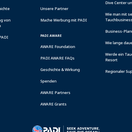
Dive Center u
ichte
Unsere Partner
Wie man mit s
Tauchbusiness
ng von
Mache Werbung mit PADI
n
Business-Plan
PADI AWARE
 PADI
Wie lange daue
AWARE Foundation
Werde ein Tau
PADI AWARE FAQs
Resort
Geschichte & Wirkung
Regionaler Su
Spenden
AWARE Partners
AWARE Grants