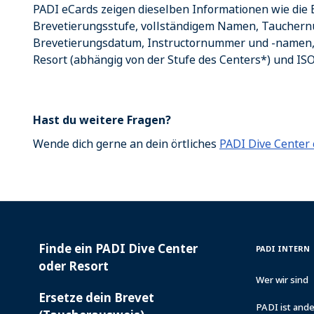
PADI eCards zeigen dieselben Informationen wie die B
Brevetierungsstufe, vollständigem Namen, Taucher
Brevetierungsdatum, Instructornummer und -namen,
Resort (abhängig von der Stufe des Centers*) und ISO
Hast du weitere Fragen?
Wende dich gerne an dein örtliches
PADI Dive Center 
Finde ein PADI Dive Center
PADI
INSIDE
PADI INTERN
SERVICES
PADI
oder Resort
Wer wir sind
Ersetze dein Brevet
PADI ist and