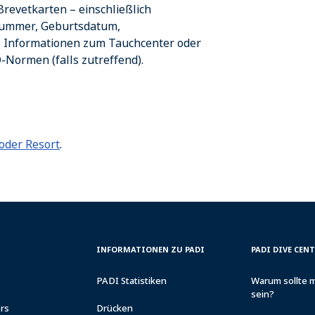
revetkarten – einschließlich
nummer, Geburtsdatum,
 Informationen zum Tauchcenter oder
-Normen (falls zutreffend).
oder Resort
.
CORPORATE
PADI
INFORMATIONEN ZU PADI
PADI DIVE CEN
INFORMATION
DIVE
CENTER
PADI Statistiken
Warum sollte 
&
sein?
RESORTS
ers
Drücken