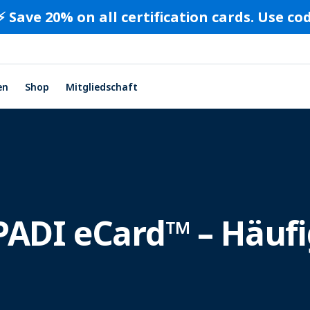
⚡️ Save 20% on all certification cards. Use c
en
Shop
Mitgliedschaft
PADI eCard™ – Häuf