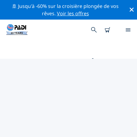
🚢 Jusqu'à -60% sur la croisière plongée de vos
rêves.
Voir les offres
PRINCIPALES ACTIVITÉS DE
CONSERVATION AUTOUR DE
EUROPE
Explorez les activités de conservation autour de
Europe à l'aide des filtres ci-dessus ou de la carte
interactive.