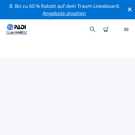
🚢 Bis zu 60 % Rabatt auf dein Traum-Liveaboard.
Angebote ansehen
DIE BESTEN
NATURSCHUTZAKTIVITÄTEN
EUROPA
Mithilfe der Filter und der interaktiven Karte kannst du
die Naturschutzaktivitäten im Umkreis von Europa
erkunden.