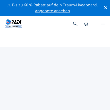
🚢 Bis zu 60 % Rabatt auf dein Traum-Liveaboard.
Angebote ansehen
DIE BESTEN
NATURSCHUTZAKTIVITÄTEN
EUROPA
Mithilfe der Filter und der interaktiven Karte kannst du
die Naturschutzaktivitäten im Umkreis von Europa
erkunden.