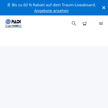
🚢 Bis zu 60 % Rabatt auf dein Traum-Liveaboard.
Angebote ansehen
DIE BESTEN
NATURSCHUTZAKTIVITÄTEN
VEREINIGTE STAATEN VON
AMERIKA (USA)
Mithilfe der Filter und der interaktiven Karte kannst du
die Naturschutzaktivitäten im Umkreis von Vereinigte
Staaten von Amerika (USA) erkunden.