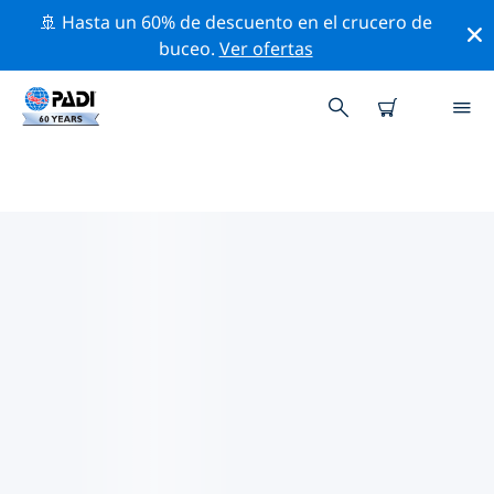
🚢 Hasta un 60% de descuento en el crucero de
buceo.
Ver ofertas
LAS MEJORES ACTIVIDADES DE
CONSERVACIÓN CERCA DE
ESTADOS UNIDOS DE AMÉRICA
(EE. UU.)
Descubre las actividades de conservación cerca de
Estados Unidos de América (EE. UU.) con la ayuda de
los filtros de arriba o con el mapa interactivo.