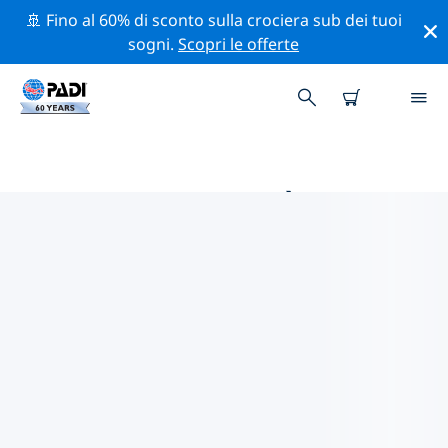
🚢 Fino al 60% di sconto sulla crociera sub dei tuoi
sogni.
Scopri le offerte
LE MIGLIORI ATTIVITÀ DI
CONSERVAZIONE VICINO A
STATI UNITI D'AMERICA (USA)
Scopri le attività di conservazione vicino a Stati Uniti
d'America (USA) con l'aiuto dei filtri qui sopra o della
mappa interattiva.