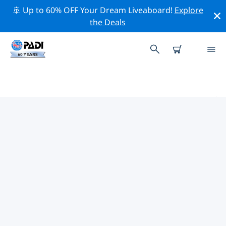
🚢 Up to 60% OFF Your Dream Liveaboard!
Explore
the Deals
アメリカ合衆国 (USA)周辺のトップ
保全活動
上記のフィルターまたはインタラクティブ マップを利用
して、 アメリカ合衆国 (USA) 周辺の保全活動を探索して
ください。