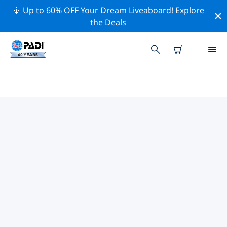
🚢 Up to 60% OFF Your Dream Liveaboard!
Explore
the Deals
TOP
NATUURBEHOUDSACTIVITEITEN
ROND VERENIGDE STATEN VAN
AMERIKA (VSA)
Ontdek de natuurbehoudsactiviteiten rond Verenigde
Staten van Amerika (VSA) met behulp van de
bovenstaande filters of de interactieve kaart.