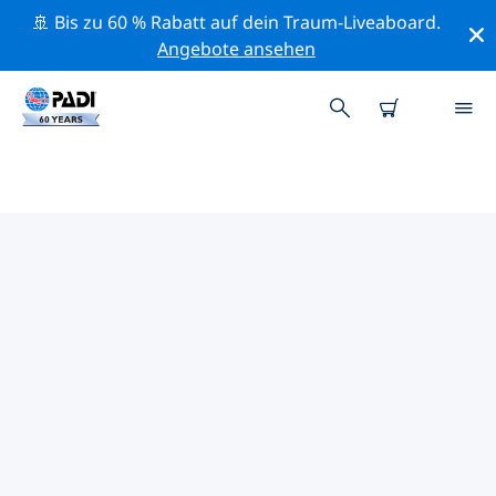
🚢 Bis zu 60 % Rabatt auf dein Traum-Liveaboard.
Angebote ansehen
DIE BESTEN
NATURSCHUTZAKTIVITÄTEN
KARIBIK
Mithilfe der Filter und der interaktiven Karte kannst du
die Naturschutzaktivitäten im Umkreis von Karibik
erkunden.