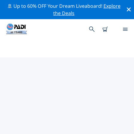
🚢 Up to 60% OFF Your Dream Liveaboard!
Explore
the Deals
TOP
NATUURBEHOUDSACTIVITEITEN
ROND CARIBEN
Ontdek de natuurbehoudsactiviteiten rond Cariben
met behulp van de bovenstaande filters of de
interactieve kaart.