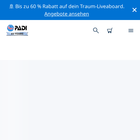
🚢 Bis zu 60 % Rabatt auf dein Traum-Liveaboard.
Angebote ansehen
DIE BESTEN
NATURSCHUTZAKTIVITÄTEN
VIRGINIA
Mithilfe der Filter und der interaktiven Karte kannst du
die Naturschutzaktivitäten im Umkreis von Virginia
erkunden.