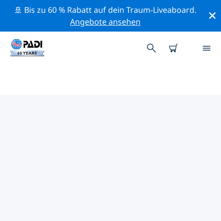
🚢 Bis zu 60 % Rabatt auf dein Traum-Liveaboard.
Angebote ansehen
DIE BESTEN
NATURSCHUTZAKTIVITÄTEN
AFRIKA
Mithilfe der Filter und der interaktiven Karte kannst du
die Naturschutzaktivitäten im Umkreis von Afrika
erkunden.