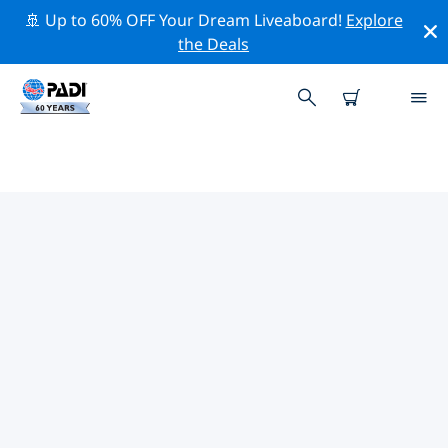
🚢 Up to 60% OFF Your Dream Liveaboard!
Explore
the Deals
TOP
NATUURBEHOUDSACTIVITEITEN
ROND AFRIKA
Ontdek de natuurbehoudsactiviteiten rond Afrika met
behulp van de bovenstaande filters of de interactieve
kaart.