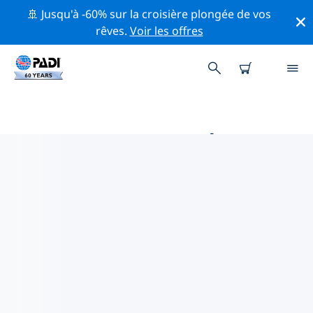
🚢 Jusqu'à -60% sur la croisière plongée de vos
rêves.
Voir les offres
PRINCIPALES ACTIVITÉS DE
CONSERVATION AUTOUR DE
AFRIQUE
Explorez les activités de conservation autour de
Afrique à l'aide des filtres ci-dessus ou de la carte
interactive.