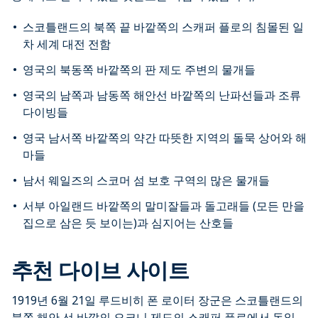
스코틀랜드의 북쪽 끝 바깥쪽의 스캐퍼 플로의 침몰된 일
차 세계 대전 전함
영국의 북동쪽 바깥쪽의 판 제도 주변의 물개들
영국의 남쪽과 남동쪽 해안선 바깥쪽의 난파선들과 조류
다이빙들
영국 남서쪽 바깥쪽의 약간 따뜻한 지역의 돌묵 상어와 해
마들
남서 웨일즈의 스코머 섬 보호 구역의 많은 물개들
서부 아일랜드 바깥쪽의 말미잘들과 돌고래들 (모든 만을
집으로 삼은 듯 보이는)과 심지어는 산호들
추천 다이브 사이트
1919년 6월 21일 루드비히 폰 로이터 장군은 스코틀랜드의
북쪽 해안 선 바깥의 오크니 제도의 스캐퍼 플로에서 독일