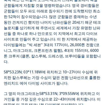
군함들에게 자침할 것을 명령하였습니다. 영국 경비함들은
군함들이 모두 파도 아래로 침수되기 전에 도착했지만 최소
한 52척이 침수되었습니다. 많은 군함들은 중재하는 수년
동안 건져지긴 했지만 나머지 난파선들은 20세기 해군 테크
놀로지를 상기하게 해 주면서도 세계에서 가장 유명한 난파
선들 중 하나로 하나 만으로도 이 지역에서 최고의 다이브
사이트로 만들어 주고 있습니다. 이 한 지역에서 제공하는
다이빙들에는 "빅 세븐" 3대의 177미터, 26,000톤 전함 (코
니그, 마크그라프, 크론프린츠 윌헴), 4대의 155미터, 6000
톤 크루저 (클론, 칼스루헤, 드레스덴, 브루머)들을 포함합니
다.
58°53.23N; 03°11.18W에 위치하고 10~27미터 수심에 위
치한 칼스루헤는 가장 수심이 얕은 전함 난파선으로 훌륭한
엔리치드 에어 다이빙 사이트가 됩니다.
그 옆의 마크그라프는58°53.31N; 3°09.55W에 위치하고 이
거인들 중 가장 깊은 수심으로 22~43미터에 위치합니다. 이
때문에 이 곳은 테크니컬 다이빙에 이상적입니다.