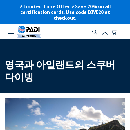
⚡️ Limited-Time Offer ⚡️ Save 20% on all
certification cards. Use code DIVE20 at
checkout.
영국과 아일랜드의 스쿠버
다이빙