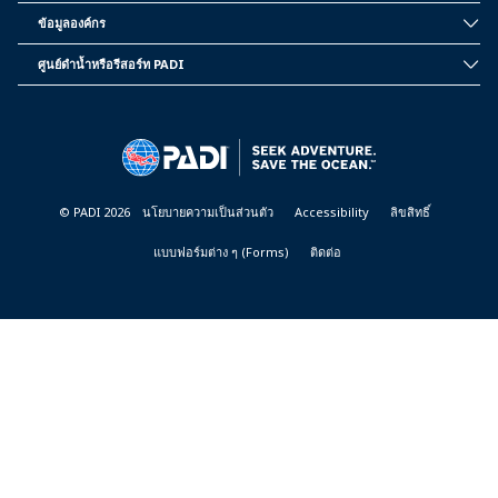
PADI
ข้อมูลองค์กร
CORPORATE
INFORMATION
ศูนย์ดำน้ำหรือรีสอร์ท PADI
PADI
DIVE
CENTER
&
RESORTS
© PADI 2026
นโยบายความเป็นส่วนตัว
Accessibility
ลิขสิทธิ์
แบบฟอร์มต่าง ๆ (Forms)
ติดต่อ