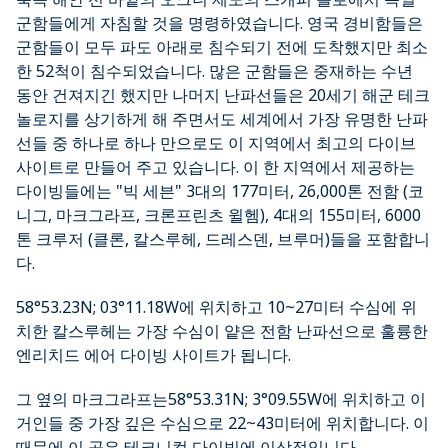
군함들에게 자침할 것을 명령하였습니다. 영국 경비함들은
군함들이 모두 파도 아래로 침수되기 전에 도착했지만 최소
한 52척이 침수되었습니다. 많은 군함들은 중재하는 수년
동안 건져지긴 했지만 나머지 난파선들은 20세기 해군 테크
놀로지를 상기하게 해 주면서도 세계에서 가장 유명한 난파
선들 중 하나로 하나 만으로도 이 지역에서 최고의 다이브
사이트로 만들어 주고 있습니다. 이 한 지역에서 제공하는
다이빙들에는 "빅 세븐" 3대의 177미터, 26,000톤 전함 (코
니그, 마크그라프, 크론프린츠 윌헴), 4대의 155미터, 6000
톤 크루저 (클론, 칼스루헤, 드레스덴, 브루머)들을 포함합니
다.
58°53.23N; 03°11.18W에 위치하고 10~27미터 수심에 위
치한 칼스루헤는 가장 수심이 얕은 전함 난파선으로 훌륭한
엔리치드 에어 다이빙 사이트가 됩니다.
그 옆의 마크그라프는58°53.31N; 3°09.55W에 위치하고 이
거인들 중 가장 깊은 수심으로 22~43미터에 위치합니다. 이
때문에 이 곳은 테크니컬 다이빙에 이상적입니다.