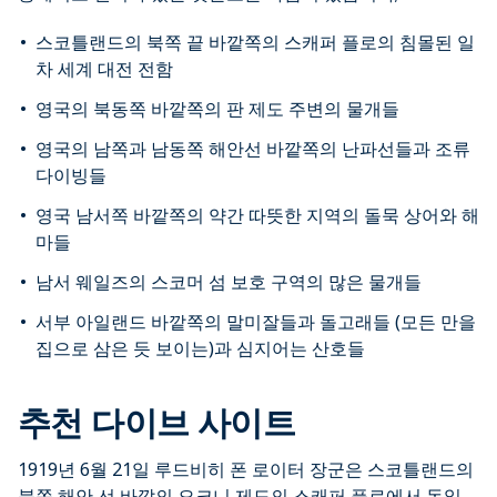
스코틀랜드의 북쪽 끝 바깥쪽의 스캐퍼 플로의 침몰된 일
차 세계 대전 전함
영국의 북동쪽 바깥쪽의 판 제도 주변의 물개들
영국의 남쪽과 남동쪽 해안선 바깥쪽의 난파선들과 조류
다이빙들
영국 남서쪽 바깥쪽의 약간 따뜻한 지역의 돌묵 상어와 해
마들
남서 웨일즈의 스코머 섬 보호 구역의 많은 물개들
서부 아일랜드 바깥쪽의 말미잘들과 돌고래들 (모든 만을
집으로 삼은 듯 보이는)과 심지어는 산호들
추천 다이브 사이트
1919년 6월 21일 루드비히 폰 로이터 장군은 스코틀랜드의
북쪽 해안 선 바깥의 오크니 제도의 스캐퍼 플로에서 독일