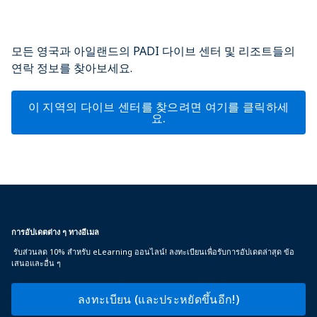
모든 영국과 아일랜드의 PADI 다이브 센터 및 리조트들의
연락 정보를 찾아보세요.
이 지역의 다이브 센터를 찾으려면 여기를 클릭하세
요.
การอัปเดตต่าง ๆ ทางอีเมล
รับส่วนลด 10% สำหรับ eLearning ออนไลน์! ลงทะเบียนเพื่อรับการอัปเดตล่าสุด ข้อ
เสนอและอื่น ๆ
ลงทะเบียน (และประหยัดขึ้นอีก!)