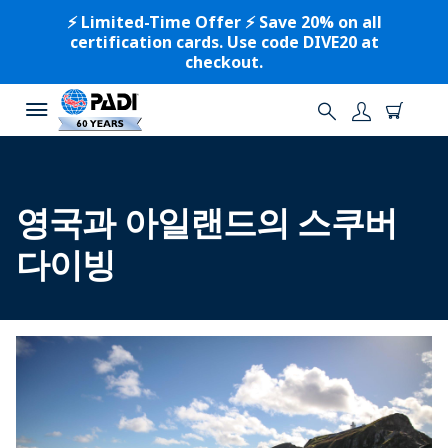
⚡️ Limited-Time Offer ⚡️ Save 20% on all
certification cards. Use code DIVE20 at
checkout.
영국과 아일랜드의 스쿠버
다이빙