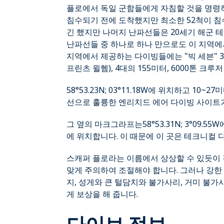
플로에서 독일 군함들에게 자침할 것을 명령
침수되기 전에 도착했지만 최소한 52척이 침
긴 했지만 나머지 난파선들은 20세기 해군 
난파선들 중 하나로 하나 만으로도 이 지역에
지역에서 제공하는 다이빙들에는 "빅 세븐" 3대의
프린츠 윌헴), 4대의 155미터, 6000톤 크
58°53.23N; 03°11.18W에 위치하고 1
선으로 훌륭한 엔리치드 에어 다이빙 사이트가
그 옆의 마크그라프는58°53.31N; 3°09.5
에 위치합니다. 이 때문에 이 곳은 테크니컬
스캐퍼 플로라는 이름에서 상상할 수 있듯이 
맞게 주의하여 조절해야 합니다. 그러나 강한
지, 성게와 큰 털담치와 불가사리, 거미 불
게 보상을 해 줍니다.
다이브 정보