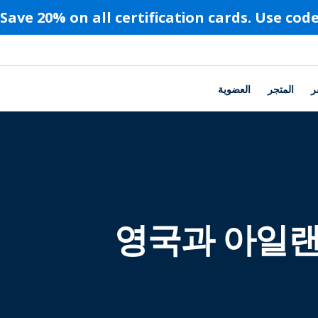
ر
المتجر
العضوية
영국과 아일랜