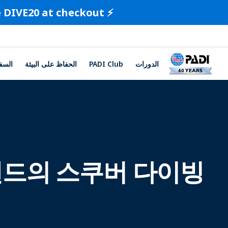
⚡️ Limited-Time Offer ⚡️ Save 20% on all certification cards. Use code DIVE20 at checkout.
الدورات
PADI Club
الحفاظ على البيئة
السف
드의 스쿠버 다이빙