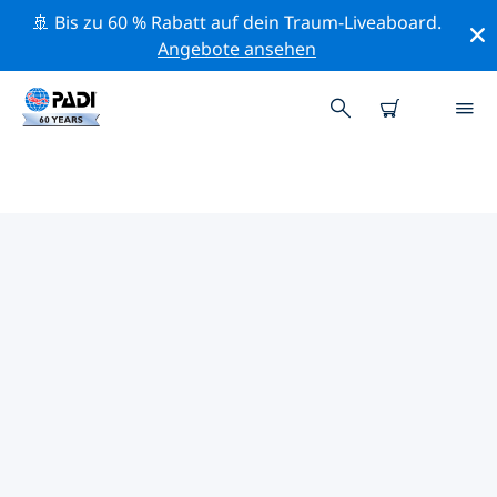
🚢 Bis zu 60 % Rabatt auf dein Traum-Liveaboard.
Angebote ansehen
DIE BESTEN
NATURSCHUTZAKTIVITÄTEN
SPANIEN
Mithilfe der Filter und der interaktiven Karte kannst du
die Naturschutzaktivitäten im Umkreis von Spanien
erkunden.