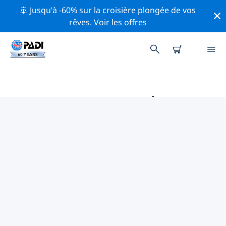
🚢 Jusqu'à -60% sur la croisière plongée de vos
rêves.
Voir les offres
PRINCIPALES ACTIVITÉS DE
CONSERVATION AUTOUR DE
ESPAGNE
Explorez les activités de conservation autour de
Espagne à l'aide des filtres ci-dessus ou de la carte
interactive.