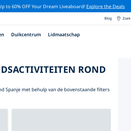
Up to 60% OFF Your Dream Liveaboard!
Explore the Deals
Blog
Zoek
en
Duikcentrum
Lidmaatschap
DSACTIVITEITEN ROND
d Spanje met behulp van de bovenstaande filters