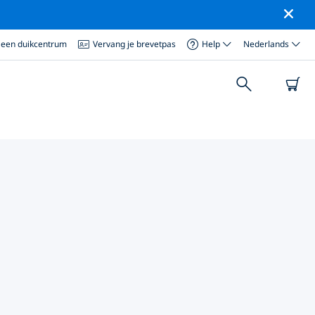
 een duikcentrum
Vervang je brevetpas
Help
Nederlands