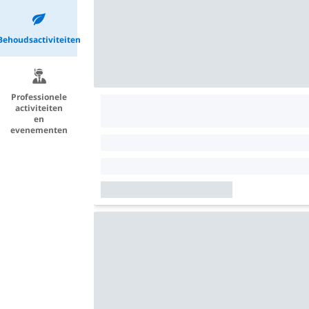
Behoudsactiviteiten
Professionele
activiteiten
en
evenementen