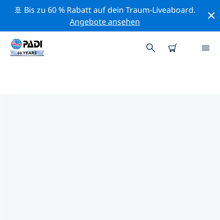
🚢 Bis zu 60 % Rabatt auf dein Traum-Liveaboard.
Angebote ansehen
DIE BESTEN
NATURSCHUTZAKTIVITÄTEN DER
PAZIFIK
Mithilfe der Filter und der interaktiven Karte kannst du
die Naturschutzaktivitäten im Umkreis von Der Pazifik
erkunden.