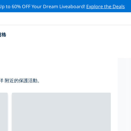
Up to 60% OFF Your Dream Liveaboard!
Explore the Deals
資格
洋 附近的保護活動。