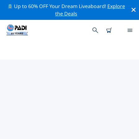
🚢 Up to 60% OFF Your Dream Liveaboard!
Explore
the Deals
TOP
NATUURBEHOUDSACTIVITEITEN
ROND DE STILLE OCEAAN
Ontdek de natuurbehoudsactiviteiten rond De Stille
Oceaan met behulp van de bovenstaande filters of de
interactieve kaart.