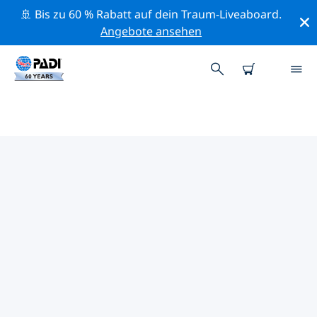
🚢 Bis zu 60 % Rabatt auf dein Traum-Liveaboard.
Angebote ansehen
DIE BESTEN
NATURSCHUTZAKTIVITÄTEN
DEUTSCHLAND
Mithilfe der Filter und der interaktiven Karte kannst du
die Naturschutzaktivitäten im Umkreis von
Deutschland erkunden.