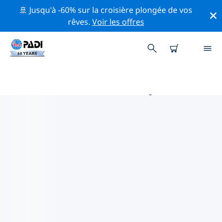
🚢 Jusqu'à -60% sur la croisière plongée de vos
rêves.
Voir les offres
PRINCIPALES ACTIVITÉS DE
CONSERVATION AUTOUR DE
ALLEMAGNE
Explorez les activités de conservation autour de
Allemagne à l'aide des filtres ci-dessus ou de la carte
interactive.