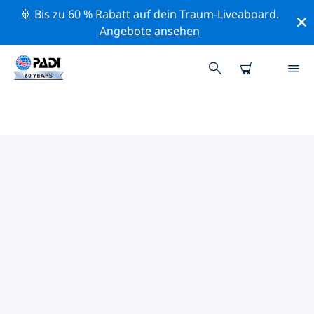
🚢 Bis zu 60 % Rabatt auf dein Traum-Liveaboard.
Angebote ansehen
DIE BESTEN
NATURSCHUTZAKTIVITÄTEN
DEUTSCHLAND
Mithilfe der Filter und der interaktiven Karte kannst du
die Naturschutzaktivitäten im Umkreis von
Deutschland erkunden.