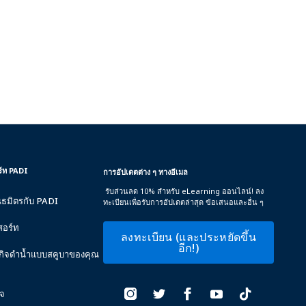
อร์ท PADI
การอัปเดตต่าง ๆ ทางอีเมล
รับส่วนลด 10% สำหรับ eLearning ออนไลน์! ลง
นธมิตรกับ PADI
ทะเบียนเพื่อรับการอัปเดตล่าสุด ข้อเสนอและอื่น ๆ
สอร์ท
ลงทะเบียน (และประหยัดขึ้น
อีก!)
ธุรกิจดำน้ำแบบสคูบาของคุณ
ิจ