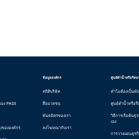
CORPORATE
PADI
ข้อมูลองค์กร
ศูนย์ดำน้ำหรือรีส
INFORMATION
DIVE
CENTER
สถิติบริษัท
ทำไมต้องเป็นพั
&
RESORTS
ของ PADI
สื่อมวลชน
ศูนย์ดำน้ำหรือรี
พันธมิตรของเรา
วิธีการเริ่มต้น
เอง
บขององค์กร
ลงโฆษณากับเรา
การวางแผนธุรก