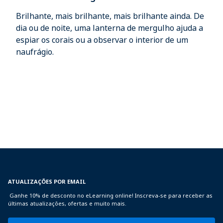
Brilhante, mais brilhante, mais brilhante ainda. De
dia ou de noite, uma lanterna de mergulho ajuda a
espiar os corais ou a observar o interior de um
naufrágio.
ATUALIZAÇÕES POR EMAIL
Ganhe 10% de desconto no eLearning online! Inscreva-se para receber as
últimas atualizações, ofertas e muito mais.