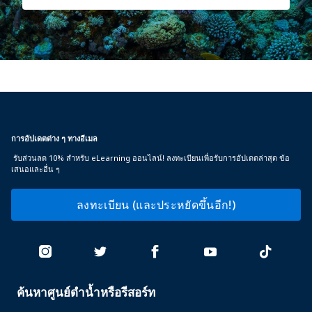
การอัปเดตต่าง ๆ ทางอีเมล
รับส่วนลด 10% สำหรับ eLearning ออนไลน์! ลงทะเบียนเพื่อรับการอัปเดตล่าสุด ข้อ
เสนอและอื่น ๆ
ลงทะเบียน (และประหยัดขึ้นอีก!)
ค้นหาศูนย์ดำน้ำหรือรีสอร์ท
PADI
SERVICES