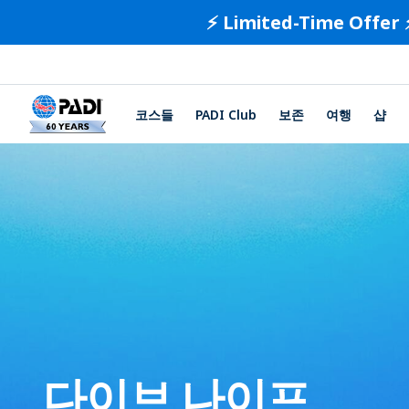
⚡️ Limited-Time Offer 
코스들
PADI Club
보존
여행
샵
다이브 나이프