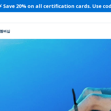
⚡️ Save 20% on all certification cards. Use c
멤버십