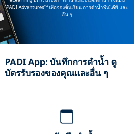
eLearning บัตรรับรองการดำน้ำและบันทึกดำน้ำ ใช้แอป
PADI Adventures™ เพื่อจองชั้นเรียน การดำน้ำฟันได๊พ์ และ
อื่น ๆ
PADI App: บันทึกการดำน้ำ ดู
บัตรรับรองของคุณและอื่น ๆ