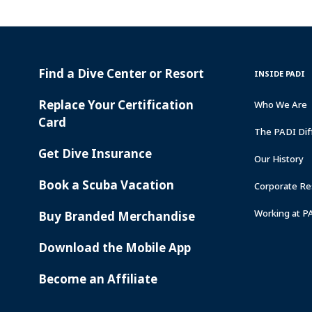
Find a Dive Center or Resort
PADI
INSIDE
INSIDE PADI
SERVICES
PADI
Replace Your Certification
Who We Are
Card
The PADI Dif
Get Dive Insurance
Our History
Book a Scuba Vacation
Corporate Res
Working at P
Buy Branded Merchandise
Download the Mobile App
Become an Affiliate