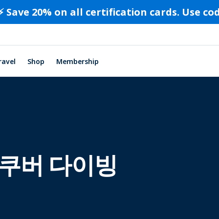
⚡️ Save 20% on all certification cards. Use c
ravel
Shop
Membership
쿠버 다이빙