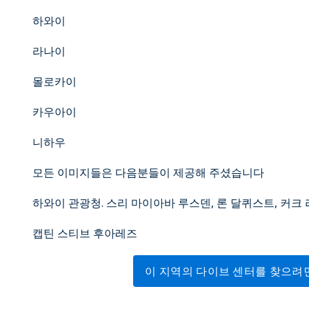
하와이
라나이
몰로카이
카우아이
니하우
모든 이미지들은 다음분들이 제공해 주셨습니다
하와이 관광청. 스리 마이아바 루스덴, 론 달퀴스트, 커크 리
캡틴 스티브 후아레즈
이 지역의 다이브 센터를 찾으려