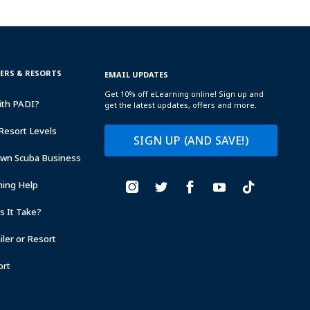
TERS & RESORTS
EMAIL UPDATES
Get 10% off eLearning online! Sign up and
ith PADI?
get the latest updates, offers and more.
Resort Levels
SIGN UP (AND SAVE!)
Own Scuba Business
ning Help
 It Take?
ler or Resort
ort