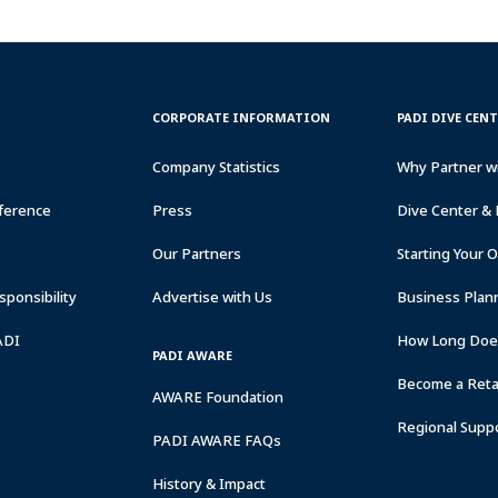
CORPORATE
PADI
CORPORATE INFORMATION
PADI DIVE CEN
INFORMATION
DIVE
CENTER
Company Statistics
Why Partner w
&
RESORTS
ference
Press
Dive Center & 
Our Partners
Starting Your 
ponsibility
Advertise with Us
Business Plan
ADI
How Long Does
PADI AWARE
Become a Retai
AWARE Foundation
Regional Supp
PADI AWARE FAQs
History & Impact