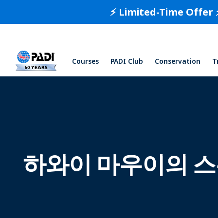
⚡️ Limited-Time Offer 
Courses
PADI Club
Conservation
T
하와이 마우이의 스