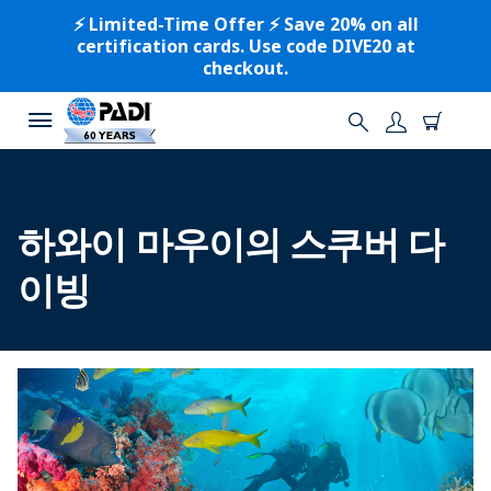
⚡️ Limited-Time Offer ⚡️ Save 20% on all
certification cards. Use code DIVE20 at
checkout.
하와이 마우이의 스쿠버 다
이빙