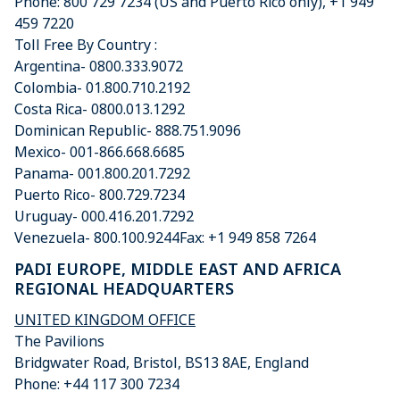
Phone: 800 729 7234 (US and Puerto Rico only), +1 949
459 7220
Toll Free By Country :
Argentina- 0800.333.9072
Colombia- 01.800.710.2192
Costa Rica- 0800.013.1292
Dominican Republic- 888.751.9096
Mexico- 001-866.668.6685
Panama- 001.800.201.7292
Puerto Rico- 800.729.7234
Uruguay- 000.416.201.7292
Venezuela- 800.100.9244Fax: +1 949 858 7264
PADI EUROPE, MIDDLE EAST AND AFRICA
REGIONAL HEADQUARTERS
UNITED KINGDOM OFFICE
The Pavilions
Bridgwater Road, Bristol, BS13 8AE, England
Phone: +44 117 300 7234