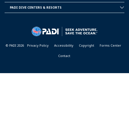
CORPORATE
INFORMATION
PADI DIVE CENTERS & RESORTS
PADI
DIVE
CENTER
&
RESORTS
© PADI 2026
Privacy Policy
Accessibility
Copyright
Forms Center
Contact