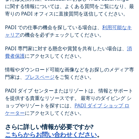
に関する情報については、よくある質問をご覧になり、最
寄りの PADI オフィスに直接質問を送信してください。
PADI での仕事の機会を探している場合は、
利用可能なキ
ャリア
の機会を必ずチェックしてください。
PADI 専門家に対する懸念や賞賛を共有したい場合は、
消
費者保護
にアクセスしてください。
情報やダウンロード可能な画像などをお探しのメディア専
門家は、
プレスページ
をご覧ください。
PADI ダイブ センターまたはリゾートは、情報とサポート
を提供する貴重なリソースです。 最寄りのダイビング シ
ョップやリゾートを探すには、
PADI ダイブ ショップ ロ
ケーター
にアクセスしてください。
さらに詳しい情報が必要ですか?
こちらからお問い合わせください
。