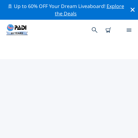
🚢 Up to 60% OFF Your Dream Liveaboard!
Explore
the Deals
アメリカ合衆国 (USA)周辺のトップ
保全活動
上記のフィルターまたはインタラクティブ マップを利用
して、 アメリカ合衆国 (USA) 周辺の保全活動を探索して
ください。