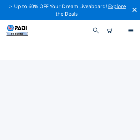
🚢 Up to 60% OFF Your Dream Liveaboard!
Explore
the Deals
アメリカ合衆国 (USA)周辺のトップ
保全活動
上記のフィルターまたはインタラクティブ マップを利用
して、 アメリカ合衆国 (USA) 周辺の保全活動を探索して
ください。