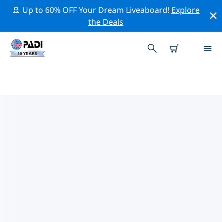
🚢 Up to 60% OFF Your Dream Liveaboard!
Explore
the Deals
アメリカ合衆国 (USA)周辺のトップ
保全活動
上記のフィルターまたはインタラクティブ マップを利用
して、 アメリカ合衆国 (USA) 周辺の保全活動を探索して
ください。