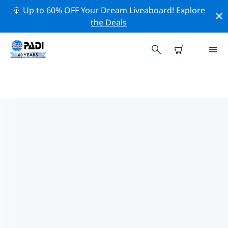
🚢 Up to 60% OFF Your Dream Liveaboard!
Explore
the Deals
アメリカ合衆国 (USA)周辺のトップ
保全活動
上記のフィルターまたはインタラクティブ マップを利用
して、 アメリカ合衆国 (USA) 周辺の保全活動を探索して
ください。