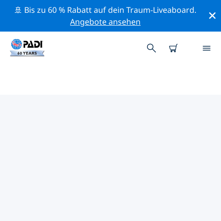
🚢 Bis zu 60 % Rabatt auf dein Traum-Liveaboard.
Angebote ansehen
DIE BESTEN
NATURSCHUTZAKTIVITÄTEN
ASIEN
Mithilfe der Filter und der interaktiven Karte kannst du
die Naturschutzaktivitäten im Umkreis von Asien
erkunden.