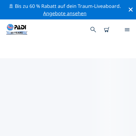
🚢 Bis zu 60 % Rabatt auf dein Traum-Liveaboard.
Angebote ansehen
DIE BESTEN
NATURSCHUTZAKTIVITÄTEN
ASIEN
Mithilfe der Filter und der interaktiven Karte kannst du
die Naturschutzaktivitäten im Umkreis von Asien
erkunden.