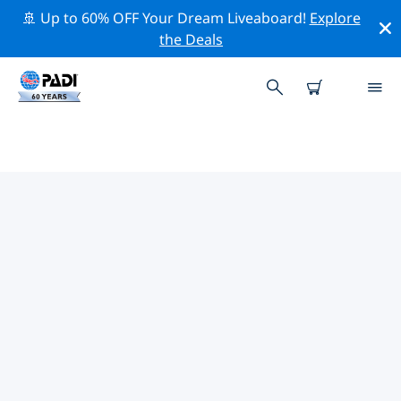
🚢 Up to 60% OFF Your Dream Liveaboard!
Explore
the Deals
TOP
NATUURBEHOUDSACTIVITEITEN
ROND AZIË
Ontdek de natuurbehoudsactiviteiten rond Azië met
behulp van de bovenstaande filters of de interactieve
kaart.