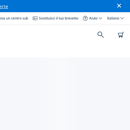
erte
ova un centro sub
Sostituisci il tuo brevetto
Aiuto
Italiano