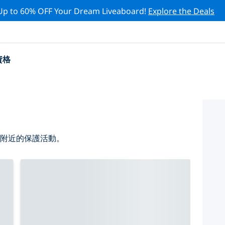
Up to 60% OFF Your Dream Liveaboard!
Explore the Deals
資格
 附近的保護活動。