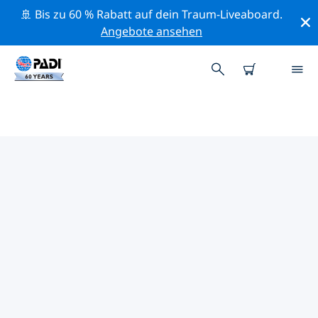
🚢 Bis zu 60 % Rabatt auf dein Traum-Liveaboard.
Angebote ansehen
DIE BESTEN
NATURSCHUTZAKTIVITÄTEN
ASIEN
Mithilfe der Filter und der interaktiven Karte kannst du
die Naturschutzaktivitäten im Umkreis von Asien
erkunden.