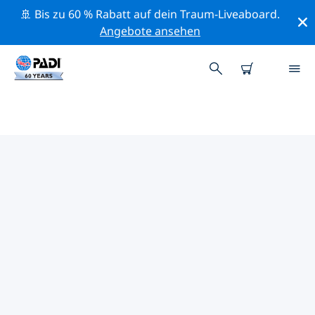
🚢 Bis zu 60 % Rabatt auf dein Traum-Liveaboard.
Angebote ansehen
DIE BESTEN
NATURSCHUTZAKTIVITÄTEN
ASIEN
Mithilfe der Filter und der interaktiven Karte kannst du
die Naturschutzaktivitäten im Umkreis von Asien
erkunden.